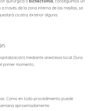
ión quirúrgica o
bichectomía
, conseguimos un
a través de la zona interna de las mejillas, se
uedará cicatriz exterior alguna.
ón
ospitalización) mediante anestesia local. Dura
el primer momento.
días. Como en todo procedimiento puede
a semana aproximadamente.