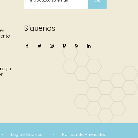
Síguenos
er
mento
irugía
or
Ley de Cookies
Política de Privacidad