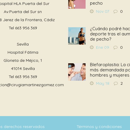
pecho
ospital HLA Puerta del Sur
Nov 07
0
Av.Puerta del Sur sn
8 Jerez de la Frontera, Cádiz
Tel
663 956 369
¿Cuándo podré hac
deporte tras el au
de pecho?
Sevilla
Ene 09
0
Hospital Fátima
Glorieta de Méjico, 1
Blefaroplastia: La c
41014 Sevilla
más demandada p
hombres y mujeres
Tel
663 956 369
May 18
2
cion@cirugiamartinezgomez.com
los derechos reservados
Términos y condiciones