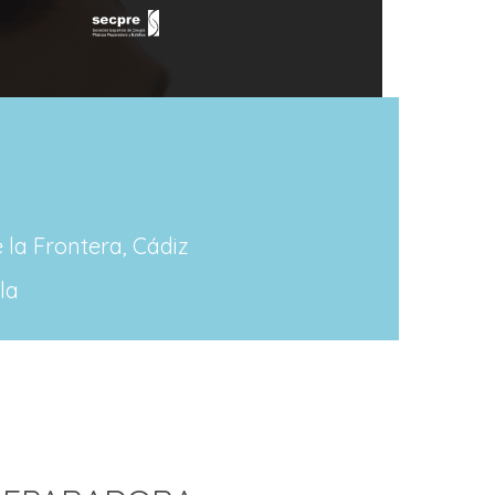
 la Frontera, Cádiz
la