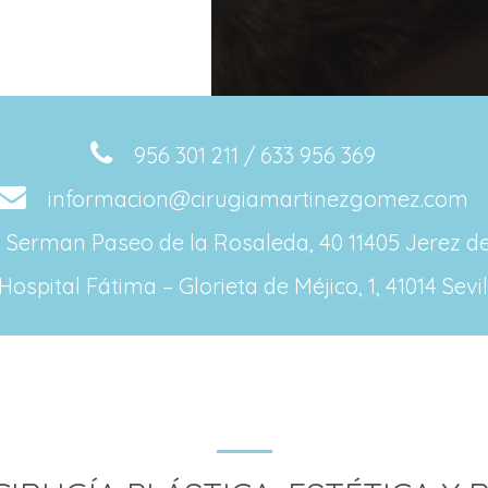
956 301 211 / 633 956 369
informacion@cirugiamartinezgomez.com
ca Serman Paseo de la Rosaleda, 40 11405 Jerez de
Hospital Fátima – Glorieta de Méjico, 1, 41014 Sevil