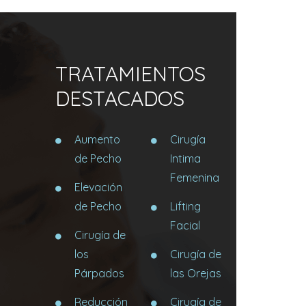
TRATAMIENTOS
DESTACADOS
Aumento
Cirugía
de Pecho
Intima
Femenina
Elevación
de Pecho
Lifting
Facial
Cirugía de
los
Cirugía de
Párpados
las Orejas
Reducción
Cirugía de