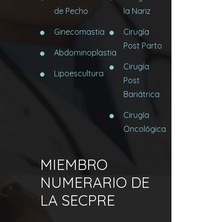
de Pecho
la Nariz
Ginecomastia
Cirugía
Post Parto
Abdominoplastia
Cirugía
Lipoescultura
Post
Bariátrica
Cirugía
Oncológica
MIEMBRO
NUMERARIO DE
LA SECPRE