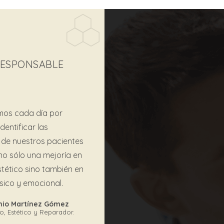
 RESPONSABLE
mos cada día por
dentificar las
de nuestros pacientes
 no sólo una mejoría en
stético sino también en
físico y emocional.
onio Martínez Gómez
co, Estético y Reparador.