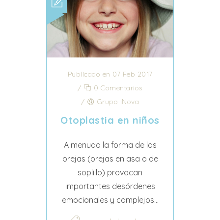
Publicado en 07 Feb 2017
/
0 Comentarios
/
Grupo iNova
Otoplastia en niños
A menudo la forma de las
orejas (orejas en asa o de
soplillo) provocan
importantes desórdenes
emocionales y complejos...