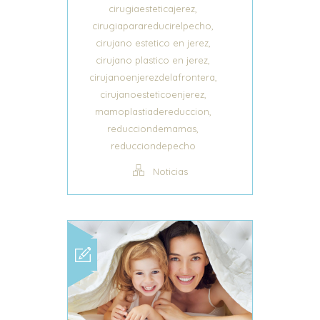
,
cirugiaesteticajerez
,
cirugiaparareducirelpecho
,
cirujano estetico en jerez
,
cirujano plastico en jerez
,
cirujanoenjerezdelafrontera
,
cirujanoesteticoenjerez
,
mamoplastiadereduccion
,
reducciondemamas
reducciondepecho
Noticias