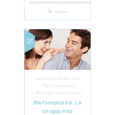
deportetraslamamoplastiadeaumento
Noticias
Publicado en 18 May 2017
/
2 Comentarios
/
Cirugía Martínez Gómez
Blefaroplastia: La
cirugía más