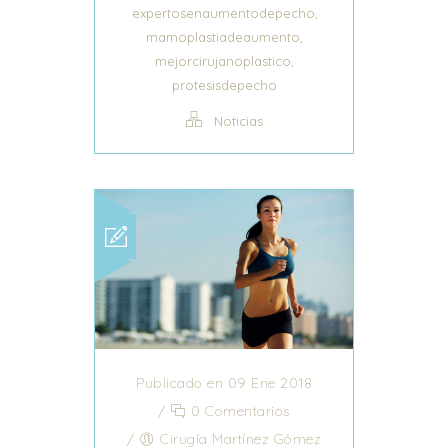
,
expertosenaumentodepecho
,
mamoplastiadeaumento
,
mejorcirujanoplastico
protesisdepecho
Noticias
Publicado en 09 Ene 2018
/
0 Comentarios
/
Cirugía Martínez Gómez