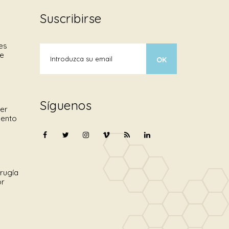
Suscribirse
es
de
Síguenos
er
mento
irugía
or