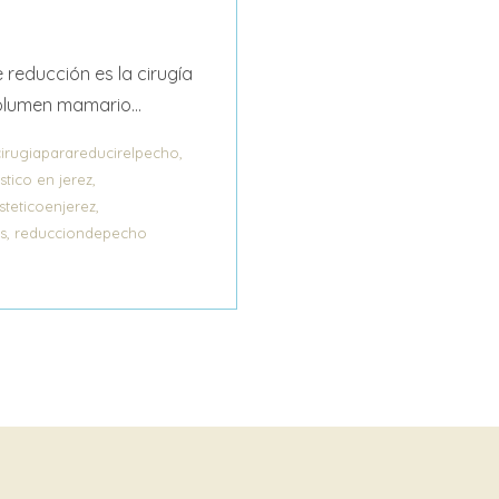
reducción es la cirugía
olumen mamario...
,
cirugiaparareducirelpecho
,
stico en jerez
,
steticoenjerez
,
s
reducciondepecho