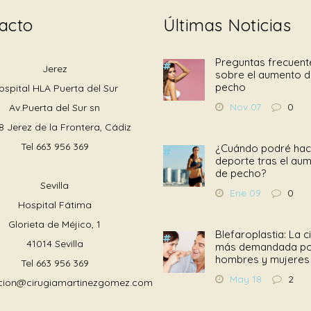
acto
Últimas Noticias
Preguntas frecuent
Jerez
sobre el aumento 
pecho
ospital HLA Puerta del Sur
Nov 07
0
Av.Puerta del Sur sn
8 Jerez de la Frontera, Cádiz
Tel
663 956 369
¿Cuándo podré hac
deporte tras el au
de pecho?
Sevilla
Ene 09
0
Hospital Fátima
Glorieta de Méjico, 1
Blefaroplastia: La c
41014 Sevilla
más demandada p
hombres y mujeres
Tel
663 956 369
May 18
2
cion@cirugiamartinezgomez.com