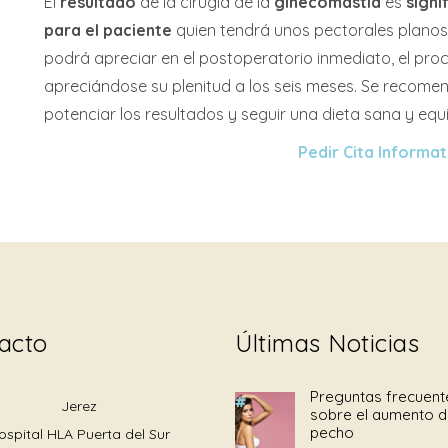
El
resultado
de la cirugía de la
ginecomastia
es
signi
para el paciente
quien tendrá unos pectorales planos 
podrá apreciar en el postoperatorio inmediato, el pro
apreciándose su plenitud a los seis meses. Se recomend
potenciar los resultados y seguir una dieta sana y equi
Pedir Cita Informat
acto
Últimas Noticias
Preguntas frecuent
Jerez
sobre el aumento 
pecho
ospital HLA Puerta del Sur