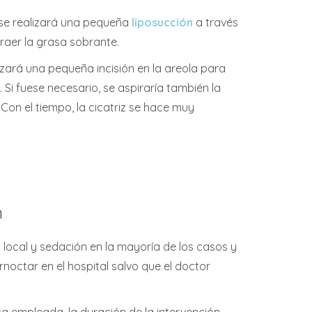
 se realizará una pequeña
liposucción
a través
raer la grasa sobrante.
izará una pequeña incisión en la areola para
. Si fuese necesario, se aspiraría también la
Con el tiempo, la cicatriz se hace muy
n
 local y sedación en la mayoría de los casos y
rnoctar en el hospital salvo que el doctor
ca empleada, la duración de la intervención