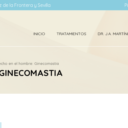
 de la Frontera y Sevilla
P
INICIO
TRATAMIENTOS
DR. J.A. MART
echo en el hombre: Ginecomastia
 GINECOMASTIA