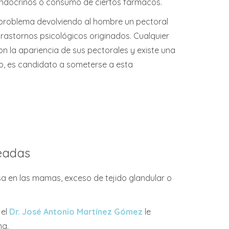
endocrinos o consumo de ciertos fármacos.
 problema devolviendo al hombre un pectoral
 trastornos psicológicos originados. Cualquier
 la apariencia de sus pectorales y existe una
do, es candidato a someterse a esta
leadas
a en las mamas, exceso de tejido glandular o
 el
Dr. José Antonio Martínez Gómez
le
ma.